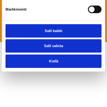
halusin varmistaa, että voin katsella ja jakaa
Markkinointi
niitä myös tulevaisuudessa. Digiversumin
palvelu tarjosi täydellisen ratkaisun tähän
tarpeeseen. Kiitos Jan!
Salli kaikki
Salli valinta
Kiellä