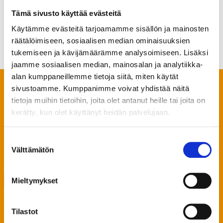
Lähetä
Tämä sivusto käyttää evästeitä
Käytämme evästeitä tarjoamamme sisällön ja mainosten
räätälöimiseen, sosiaalisen median ominaisuuksien
tukemiseen ja kävijämäärämme analysoimiseen. Lisäksi
jaamme sosiaalisen median, mainosalan ja analytiikka-
alan kumppaneillemme tietoja siitä, miten käytät
TOIMI
sivustoamme. Kumppanimme voivat yhdistää näitä
tietoja muihin tietoihin, joita olet antanut heille tai joita on
AJOISSA
kerätty, kun olet käyttänyt heidän palvelujaan.
Suostumuksen
Välttämätön
valinta
muistot talteen
Mieltymykset
KYSY LISÄÄ ⟶
Tilastot
Löysin vanhoja VHS-kasetteja vintiltä ja,