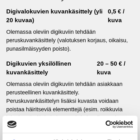
Digivalokuvien kuvankäsittely (yli
0,5 € /
20 kuvaa)
kuva
Olemassa oleviin digikuviin tehdään
peruskuvankäsittely (valotuksen korjaus, oikaisu,
punasilmäisyyden poisto).
Digikuvien yksilöllinen
20 – 50 € /
kuvankäsittely
kuva
Olemassa oleviin digikuviin tehdään asiakkaan
perusteellinen kuvankäsittely.
Peruskuvankäsittelyn lisäksi kuvasta voidaan
poistaa häiritseviä elementtejä (esim. roikkuvia
johtoja, pöydänkulmia, yms.), jotka pilaavat kuvaa.
Hinta määräytyy vaikeusasteen mukaan.