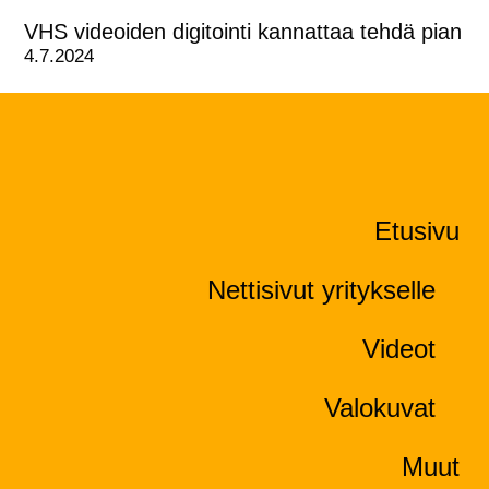
VHS videoiden digitointi kannattaa tehdä pian
4.7.2024
Etusivu
Nettisivut yritykselle
Videot
Valokuvat
Muut