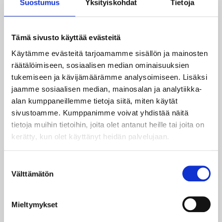
Suostumus
Yksityiskohdat
Tietoja
Digitaaliset tallennukset
Tämä sivusto käyttää evästeitä
Käytämme evästeitä tarjoamamme sisällön ja mainosten
Digitaaliset tallenukset
10 – 30 € / tallenne
räätälöimiseen, sosiaalisen median ominaisuuksien
tukemiseen ja kävijämäärämme analysoimiseen. Lisäksi
Tiedostojen siirto toiseen tallennuslaitteeseen.
jaamme sosiaalisen median, mainosalan ja analytiikka-
Lopullinen hinta määräytyy tiedostojen koon
alan kumppaneillemme tietoja siitä, miten käytät
mukaan.
sivustoamme. Kumppanimme voivat yhdistää näitä
tietoja muihin tietoihin, joita olet antanut heille tai joita on
kerätty, kun olet käyttänyt heidän palvelujaan.
Videoiden konvertoinnit
Suostumuksen
Välttämätön
valinta
Digivideoiden konvertointi
25 € / muutostyö
Mieltymykset
Hinnoittelu määräytyy käytetyn ajan mukaan. Joten
kannattaa keskustella asiasta ensin.